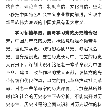
路自信、理论自信、制度自信、文化自信，坚定
不移把中国特色社会主义事业推向前进，实现中
华民族伟大复兴的中国梦具有重大意义。
学习领袖年谱，要与学习党的历史结合起
来。
中国共产党的历史，概括说就是不懈奋斗
史、理论探索史、践行初心使命史、政治锻造
史、自身建设史。要在历史长河中、在党的历史
大背景下，深刻认识和铭记老一辈革命家为中国
革命、建设、改革作出的重大贡献，发扬党的光
荣传统和优良作风，以党的自我革命推动社会革
命。对老一辈革命家的历史评价，应放在其所处
时代和社会的历史条件下去分析，不能离开对历
史条件、历史过程的全面认识和对历史规律的科