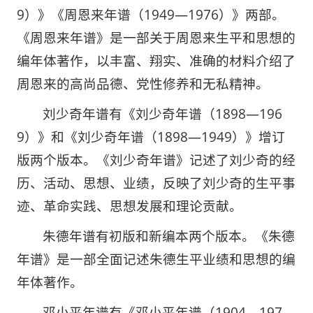
9）》《周恩来年谱（1949—1976）》两部。
《周恩来年谱》是一部关于周恩来生平和思想的
编年体著作，以丰富、翔实、准确的材料介绍了
周恩来的高尚品德、党性修养和无私精神。
刘少奇年谱有《刘少奇年谱（1898—196
9）》和《刘少奇年谱（1898—1949）》增订
版两个版本。《刘少奇年谱》记述了刘少奇的经
历、活动、思想、业绩，反映了刘少奇的生平事
迹、革命实践、思想发展和理论贡献。
朱德年谱有初版和新编本两个版本。《朱德
年谱》是一部全面记述朱德生平业绩和思想的编
年体著作。
邓小平年谱有《邓小平年谱（1904—197