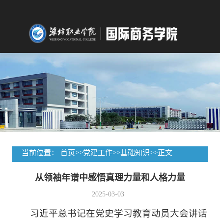
当前位置：
首页
>>
党建工作
>>
基础知识
>>
正文
从领袖年谱中感悟真理力量和人格力量
2025-03-03
习近平总书记在党史学习教育动员大会讲话