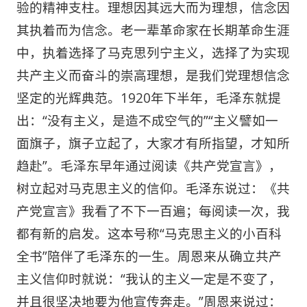
验的精神支柱。理想因其远大而为理想，信念因
其执着而为信念。老一辈革命家在长期革命生涯
中，执着选择了马克思列宁主义，选择了为实现
共产主义而奋斗的崇高理想，是我们党理想信念
坚定的光辉典范。1920年下半年，毛泽东就提
出：“没有主义，是造不成空气的”“主义譬如一
面旗子，旗子立起了，大家才有所指望，才知所
趋赴”。毛泽东早年通过阅读《共产党宣言》，
树立起对马克思主义的信仰。毛泽东说过：《共
产党宣言》我看了不下一百遍；每阅读一次，我
都有新的启发。这本号称“马克思主义的小百科
全书”陪伴了毛泽东的一生。周恩来从确立共产
主义信仰时就说：“我认的主义一定是不变了，
并且很坚决地要为他宣传奔走。”周恩来说过：