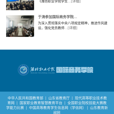
《潍坊职业学院学生…
[详细]
于涛参加国际商务学院…
为深入贯彻落实中央八项规定精神，推进作风建
设，强化党员教师…
[详细]
中华人民共和国教育部
|
山东省教育厅
|
现代高等职业技术教
育网
|
国家职业教育智慧教育平台
|
全国职业院校技能大赛教
学能力比赛
|
中国高等教育学生信息网（学信网）
|
山东教育新
闻网