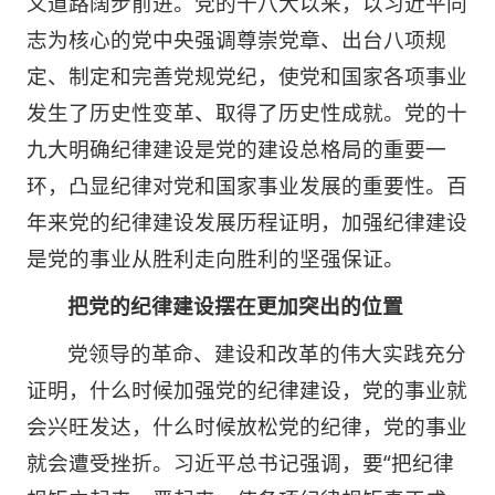
义道路阔步前进。党的十八大以来，以习近平同
志为核心的党中央强调尊崇党章、出台八项规
定、制定和完善党规党纪，使党和国家各项事业
发生了历史性变革、取得了历史性成就。党的十
九大明确纪律建设是党的建设总格局的重要一
环，凸显纪律对党和国家事业发展的重要性。百
年来党的纪律建设发展历程证明，加强纪律建设
是党的事业从胜利走向胜利的坚强保证。
把党的纪律建设摆在更加突出的位置
党领导的革命、建设和改革的伟大实践充分
证明，什么时候加强党的纪律建设，党的事业就
会兴旺发达，什么时候放松党的纪律，党的事业
就会遭受挫折。习近平总书记强调，要“把纪律