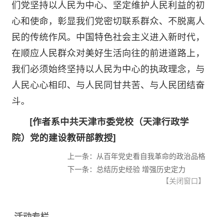
们党坚持以人民为中心、坚定维护人民利益的初
心和使命，彰显我们党密切联系群众、不脱离人
民的传统作风。中国特色社会主义进入新时代，
在顺应人民群众对美好生活向往的前进道路上，
我们必须始终坚持以人民为中心的执政理念，与
人民心心相印、与人民同甘共苦、与人民团结奋
斗。
[作者系中共天津市委党校（天津行政学
院）党的建设教研部教授]
上一条：从百年党史看自我革命的政治品格
下一条：总结历史经验 增强历史定力
【
关闭窗口
】